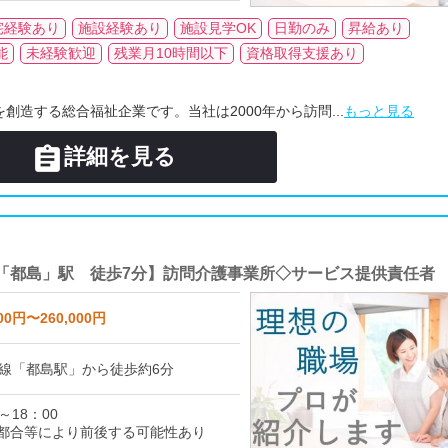
宅経験あり
施設経験あり
施設見学OK
日勤のみ
昇給あり
能
未経験歓迎
残業月10時間以下
資格取得支援あり
創造する総合福祉企業です。当社は2000年から訪問...
もっと見る

詳細を見る
「都島」駅 徒歩7分】訪問介護事業所◇サービス提供責任者
00円〜260,000円
線「都島駅」から徒歩約6分
～18：00
都合等により前後する可能性あり