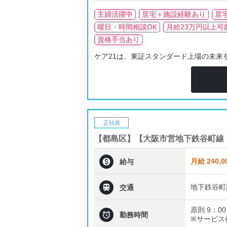
主婦活躍中
居宅＋施設経験あり
居
曜日・時間相談OK
月給23万円以上可
資格手当あり
ケア21は、東証スタンダード上場の未来を
正社員
【都島区】【大阪市営地下鉄谷町線

月給 240,0
給与

地下鉄谷町
交通
原則 9：00

勤務時間
※サービス