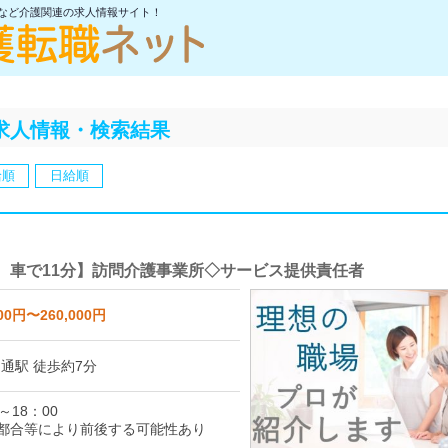
士など介護関連の求人情報サイト！
求人情報・検索結果
給順
日給順
 車で11分】訪問介護事業所◇サービス提供責任者
00円〜260,000円
園通駅 徒歩約7分
～18：00
都合等により前後する可能性あり