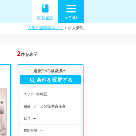
book
閲覧履歴
MENU
大阪介護転職ネット
>
求人情報
2
件を表示
選択中の検索条件

条件を変更する
都島区
エリア
サービス提供責任者
職種
---
給与
---
雇用形態