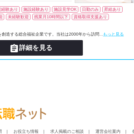
宅経験あり
施設経験あり
施設見学OK
日勤のみ
昇給あり
能
未経験歓迎
残業月10時間以下
資格取得支援あり
創造する総合福祉企業です。当社は2000年から訪問...
もっと見る

詳細を見る
問
お役立ち情報
求人掲載のご相談
運営会社案内