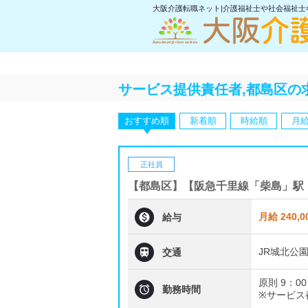
大阪介護転職ネット|介護福祉士や社会福祉
サービス提供責任者,都島区の
おすすめ順
新着順
時給順
月
正社員
【都島区】【阪急千里線「柴島」駅

月給 240,0
給与

JR城北公
交通
原則 9：00

勤務時間
※サービス