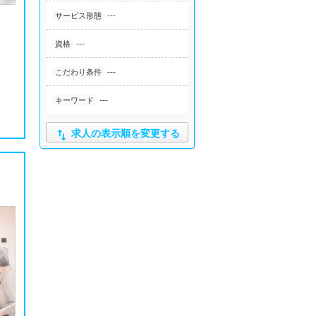
---
サービス形態
---
資格
---
こだわり条件
---
キーワード

求人の表示順を変更する