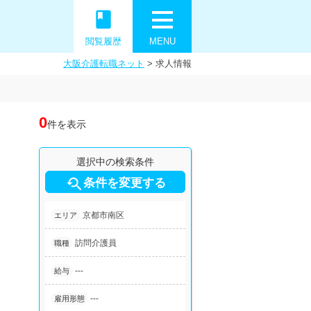
book
閲覧履歴
MENU
大阪介護転職ネット
>
求人情報
0
件を表示
選択中の検索条件

条件を変更する
京都市南区
エリア
訪問介護員
職種
---
給与
---
雇用形態