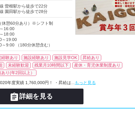
線 曽根駅から徒歩で22分
線 園田駅から徒歩で28分
（休憩60分あり）※シフト制
～16:00
～18:00
0～19:00
0～9:00 （180分休憩含む）
宅経験あり
施設経験あり
施設見学OK
昇給あり
能
未経験歓迎
残業月10時間以下
産休・育児休業制度あり
与あり(年2回以上）
年度実績 1,760,000円！ ・昇給は...
もっと見る

詳細を見る