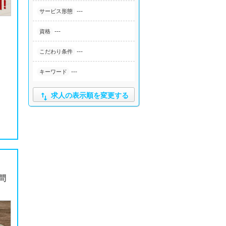
---
サービス形態
---
資格
---
こだわり条件
---
キーワード

求人の表示順を変更する
問