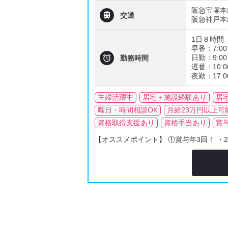
阪急宝塚本

交通
阪急神戸本
1日８時間
早番：7:00

日勤：9:00
勤務時間
遅番：10:0
夜勤：17:0
主婦活躍中
居宅＋施設経験あり
居
曜日・時間相談OK
月給23万円以上可
資格取得支援あり
資格手当あり
賞
【オススメポイント】 ①賞与年3回！ ・2020