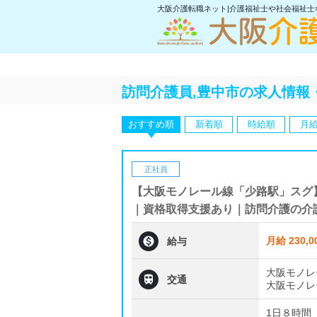
大阪介護転職ネット|介護福祉士や社会福祉
訪問介護員,豊中市の求人情報
おすすめ順
新着順
時給順
月
正社員
【大阪モノレール線「少路駅」スグ
｜資格取得支援あり｜訪問介護の介

月給 230,0
給与
大阪モノレ

交通
大阪モノレ
1日８時間