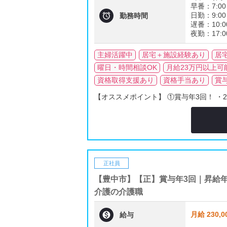
早番：7:00

日勤：9:00
勤務時間
遅番：10:0
夜勤：17:
主婦活躍中
居宅＋施設経験あり
居
曜日・時間相談OK
月給23万円以上可
資格取得支援あり
資格手当あり
賞
【オススメポイント】 ①賞与年3回！ ・2020
正社員
【豊中市】【正】賞与年3回｜昇給
介護の介護職

月給 230,0
給与