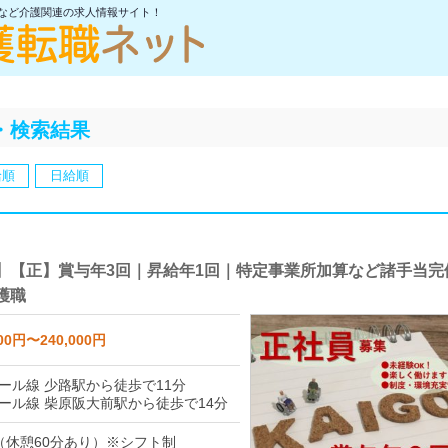
士など介護関連の求人情報サイト！
・検索結果
給順
日給順
】【正】賞与年3回｜昇給年1回｜特定事業所加算など諸手当完
護職
00円〜240,000円
ール線 少路駅から徒歩で11分
ール線 柴原阪大前駅から徒歩で14分
（休憩60分あり）※シフト制