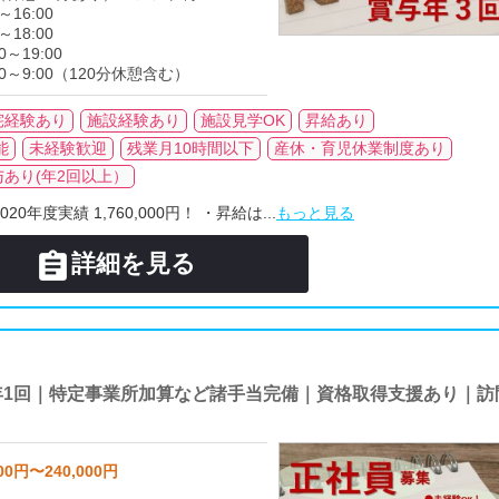
～16:00
～18:00
0～19:00
00～9:00（120分休憩含む）
宅経験あり
施設経験あり
施設見学OK
昇給あり
能
未経験歓迎
残業月10時間以下
産休・育児休業制度あり
与あり(年2回以上）
年度実績 1,760,000円！ ・昇給は...
もっと見る

詳細を見る
年1回｜特定事業所加算など諸手当完備｜資格取得支援あり｜訪
00円〜240,000円