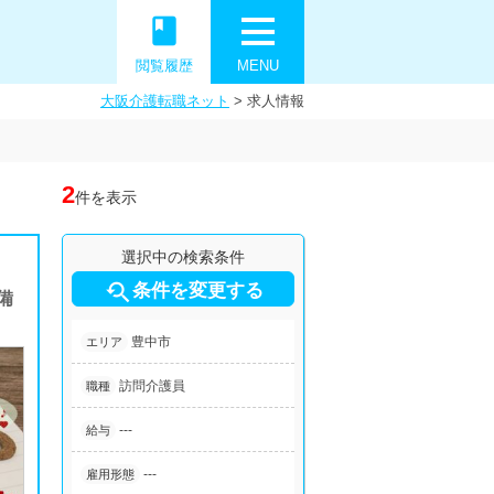
book
閲覧履歴
MENU
大阪介護転職ネット
>
求人情報
2
件を表示
選択中の検索条件

条件を変更する
備
豊中市
エリア
訪問介護員
職種
---
給与
---
雇用形態