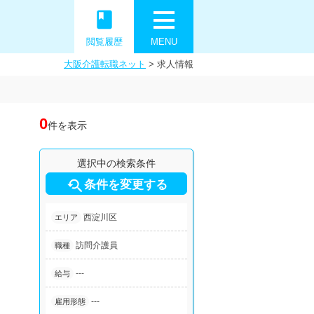
book
閲覧履歴
MENU
大阪介護転職ネット
>
求人情報
0
件を表示
選択中の検索条件

条件を変更する
西淀川区
エリア
訪問介護員
職種
---
給与
---
雇用形態