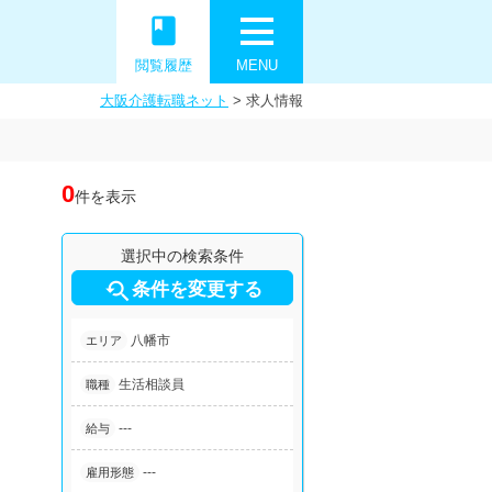
book
閲覧履歴
MENU
大阪介護転職ネット
>
求人情報
0
件を表示
選択中の検索条件

条件を変更する
八幡市
エリア
生活相談員
職種
---
給与
---
雇用形態