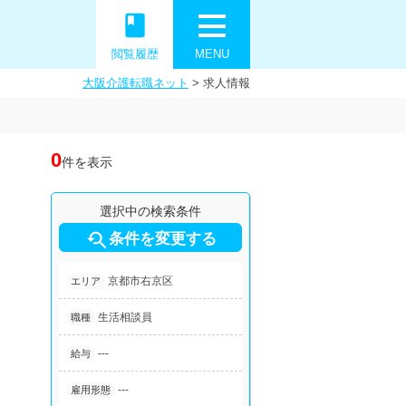
book
閲覧履歴
MENU
大阪介護転職ネット
>
求人情報
0
件を表示
選択中の検索条件

条件を変更する
京都市右京区
エリア
生活相談員
職種
---
給与
---
雇用形態