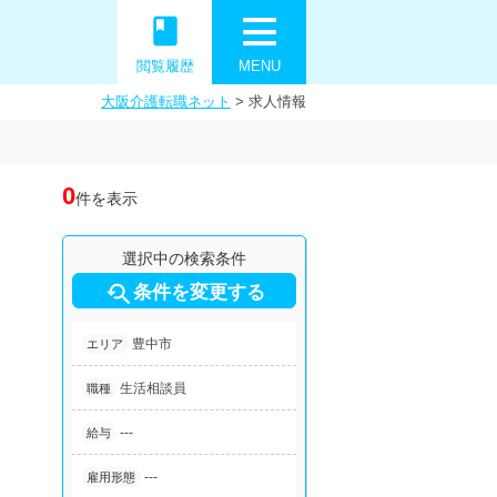
book
閲覧履歴
MENU
大阪介護転職ネット
>
求人情報
0
件を表示
選択中の検索条件

条件を変更する
豊中市
エリア
生活相談員
職種
---
給与
---
雇用形態