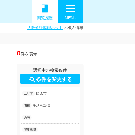
book
閲覧履歴
MENU
大阪介護転職ネット
>
求人情報
0
件を表示
選択中の検索条件

条件を変更する
松原市
エリア
生活相談員
職種
---
給与
---
雇用形態