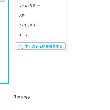
---
サービス形態
---
資格
---
こだわり条件
---
キーワード

求人の表示順を変更する
1
件を表示