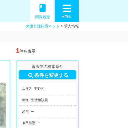
book
閲覧履歴
MENU
大阪介護転職ネット
>
求人情報
1
件を表示
選択中の検索条件

条件を変更する
平野区
エリア
生活相談員
職種
---
給与
---
雇用形態