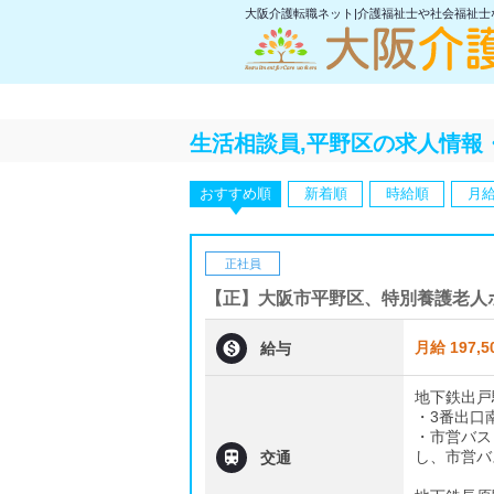
大阪介護転職ネット|介護福祉士や社会福祉
生活相談員,平野区の求人情報
おすすめ順
新着順
時給順
月
正社員
【正】大阪市平野区、特別養護老人

月給 197,5
給与
地下鉄出戸
・3番出口南
・市営バス

し、市営バ
交通