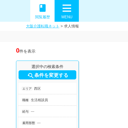
book
閲覧履歴
MENU
大阪介護転職ネット
>
求人情報
0
件を表示
選択中の検索条件

条件を変更する
西区
エリア
生活相談員
職種
---
給与
---
雇用形態