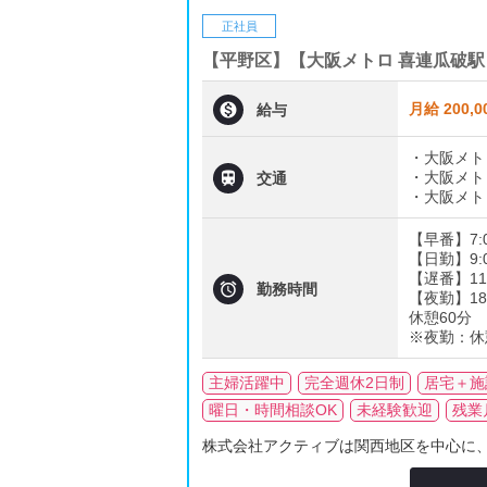
正社員
【平野区】【大阪メトロ 喜連瓜破駅

月給 200,
給与
・大阪メト

・大阪メト
交通
・大阪メト
【早番】7:0
【日勤】9:0
【遅番】11:

勤務時間
【夜勤】18
休憩60分
※夜勤：休
主婦活躍中
完全週休2日制
居宅＋施
曜日・時間相談OK
未経験歓迎
残業
株式会社アクティブは関西地区を中心に、