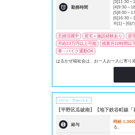
[3]11:30

[4]9:30～
勤務時間
[5]8:00～
[6]16:3
※[1]～[6
主婦活躍中
居宅＋施設経験あり
居
月給23万円以上可能
残業月10時間以
車・バイク通勤OK
はるかぜ福祉会は、お一人お一人に寄り添
パート・アルバイト
【平野区瓜破南】【地下鉄谷町線「
時給 1,36

給与
る。