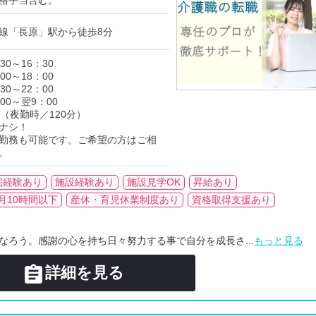
格手当含む。
線「長原」駅から徒歩8分
30～16：30
00～18：00
30～22：00
00～翌9：00
分（夜勤時／120分）
ナシ！
勤務も可能です。ご希望の方はご相
。
宅経験あり
施設経験あり
施設見学OK
昇給あり
月10時間以下
産休・育児休業制度あり
資格取得支援あり
なろう。感謝の心を持ち日々努力する事で自分を成長さ...
もっと見る

詳細を見る