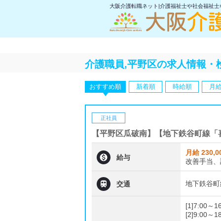
大阪介護転職ネット|介護福祉士や社会福祉
介護職員,平野区の求人情報・
おすすめ順
新着順
時給順
月
正社員
【平野区瓜破南】【地下鉄谷町線「
月給 230,0

給与
改善手当、

地下鉄谷町
交通
[1]7:00～
[2]9:00～