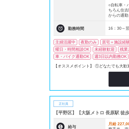
○自転車・
ちろん住吉
からの通勤

16：30～翌
勤務時間
主婦活躍中
夜勤のみ
居宅＋施設経
曜日・時間相談OK
未経験歓迎
残業
車・バイク通勤OK
週3日以内勤務OK
【オススメポイント】 ①どなたでも大歓迎！
正社員
【平野区】【大阪メトロ 長原駅 徒
月給 227,0

給与