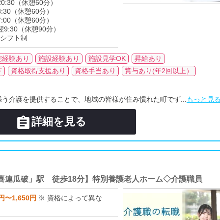
～20:30（休憩60分）
18:30（休憩60分）
17:00（休憩60分）
0～翌9:30（休憩90分）
]のシフト制
宅経験あり
施設経験あり
施設見学OK
昇給あり
下
資格取得支援あり
資格手当あり
賞与あり(年2回以上）
う介護を提供することで、地域の皆様が住み慣れた町でず...
もっと見

詳細を見る
喜連瓜破」駅 徒歩18分】特別養護老人ホーム◇介護職員
0円〜1,650円
※ 資格によって異な