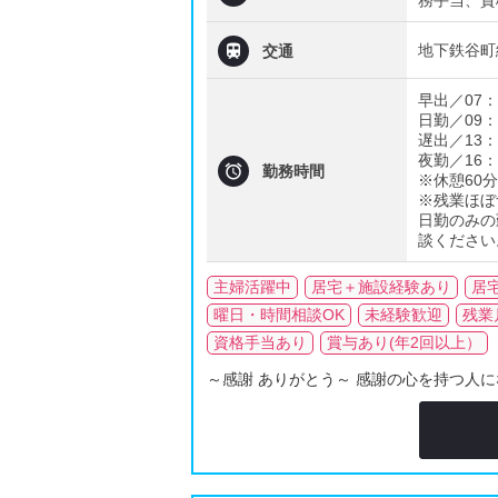
務手当、資

地下鉄谷町
交通
早出／07：
日勤／09：
遅出／13：
夜勤／16：

勤務時間
※休憩60
※残業ほぼ
日勤のみの
談ください
主婦活躍中
居宅＋施設経験あり
居
曜日・時間相談OK
未経験歓迎
残業
資格手当あり
賞与あり(年2回以上）
～感謝 ありがとう～ 感謝の心を持つ人に