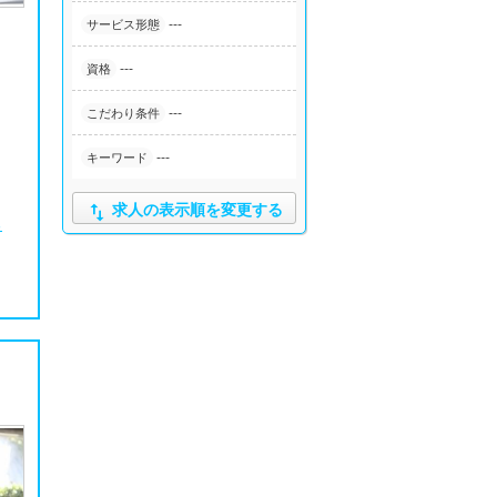
---
サービス形態
---
資格
---
こだわり条件
---
キーワード

求人の表示順を変更する
る