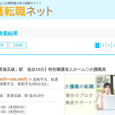
士など介護関連の求人情報サイト！
検索結果
給順
日給順
1
2
3
喜連瓜破」駅 徒歩18分】特別養護老人ホーム◇介護職員
00円〜250,000円
※ 資格手当、処遇
調整手当、夜勤手当4回分含む。
線「喜連瓜破」駅 徒歩18分
16:00（休憩60分）
18:00（休憩60分）