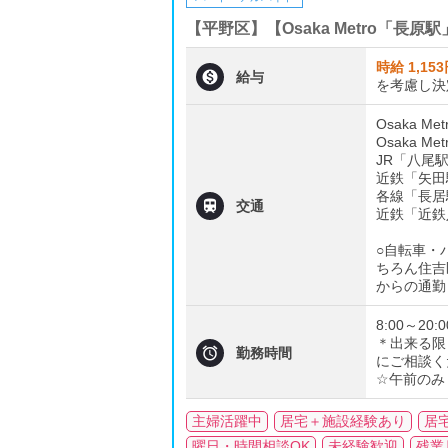
【平野区】【Osaka Metro「
時給 1,15

給与
を考慮し決
Osaka 
Osaka 
JR「八尾
近鉄「矢田
各線「長居

交通
近鉄「近鉄
○自転車・
ちろん住吉
からの通勤
8:00～2
＊出来る限

勤務時間
にご相談く
☆午前のみ
主婦活躍中
居宅＋施設経験あり
居
曜日・時間相談OK
未経験歓迎
残業