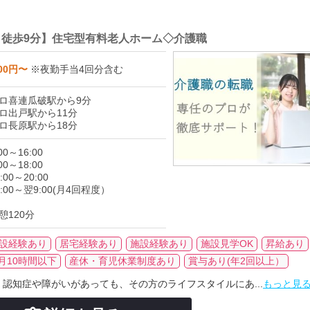
 徒歩9分】住宅型有料老人ホーム◇介護職
000円〜
※夜勤手当4回分含む
ロ喜連瓜破駅から9分
ロ出戸駅から11分
ロ長原駅から18分
0～16:00
0～18:00
00～20:00
:00～翌9:00(月4回程度）
憩120分
設経験あり
居宅経験あり
施設経験あり
施設見学OK
昇給あり
月10時間以下
産休・育児休業制度あり
賞与あり(年2回以上）
認知症や障がいがあっても、その方のライフスタイルにあ...
もっと見