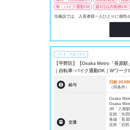
車・バイク通勤OK
週3日以内勤務OK
当施設では、入居者様一人ひとりに個性が
パート・アルバイト
【平野区】【Osaka Metro「
｜自転車･バイク通勤OK｜Wワーク
日給 20,68

給与
（同条件）
Osaka 
Osaka 
JR「八尾
近鉄「矢田
各線「長居

交通
近鉄「近鉄