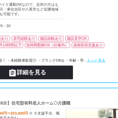
バイク通勤OKなので、近所の方はも
区・東住吉区や八尾市など近隣地域
も可能です。
9：30
験あり
居宅経験あり
施設経験あり
施設見学OK
月10時間以下
短時間勤務OK（扶養内）
資格取得支援あり
 ・未経験者歓迎◎ ・ブランクOK◎ ・年齢・学...
もっと見る

詳細を見る
歩8分】住宅型有料老人ホーム◇介護職
00円〜253,000円
※ ※支援手当、職