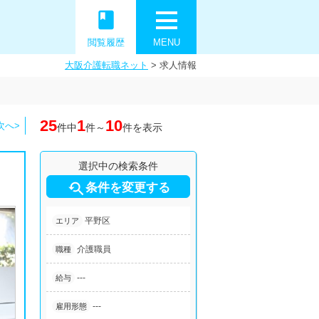
book
閲覧履歴
MENU
大阪介護転職ネット
>
求人情報
25
1
10
次へ>
件中
件～
件を表示
選択中の検索条件

条件を変更する
平野区
エリア
介護職員
職種
---
給与
---
雇用形態