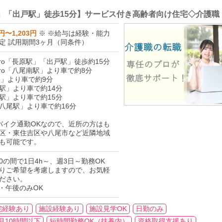
長原駅」「出戸駅」徒歩15分】サービス付き高齢者向け住宅◇介護職
3円〜1,203円
※ ※給与は経験・能力
定 試用期間3ヶ月（同条件）
Metro「長原駅」「出戸駅」徒歩約15分
Metro「八尾南駅」より車で約8分
駅」より車で約9分
駅」より車で約14分
駅」より車で約15分
八尾駅」より車で約16分
バイク通勤OKなので、近所の方はも
区・東住吉区や八尾市など近隣地域
も可能です。
0:00の間で1日4h～、週3日～勤務OK
りご希望を考慮しますので、お気軽
ださい。
・午後のみOK
宅経験あり
施設経験あり
施設見学OK
日勤のみ
月10時間以下
短時間勤務OK（扶養内）
資格取得支援あり