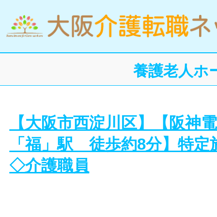
養護老人ホ
【大阪市西淀川区】【阪神
「福」駅 徒歩約8分】特定
◇介護職員