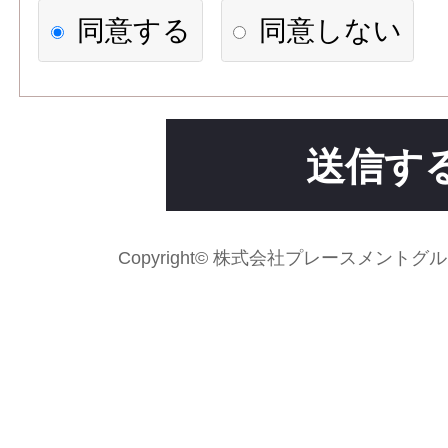
【個人情報の利用目的】
同意する
同意しない
1)応募者への連絡、職業紹介
求人先に応募情報を提供する
2)次の各号のいずれかに該当
送信す
場合には、利用目的の達成に
て個人情報を利用することが
Copyright© 株式会社プレースメントグループ Al
法令に基づく場合
人の生命、身体又は財産の
がある場合であって、本人