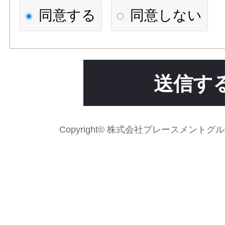
【個人情報の利用目的】
同意する
同意しない
1)応募者への連絡、職業紹介
求人先に応募情報を提供する
2)次の各号のいずれかに該当
送信す
場合には、利用目的の達成に
て個人情報を利用することが
Copyright© 株式会社プレースメントグループ Al
法令に基づく場合
人の生命、身体又は財産の
がある場合であって、本人