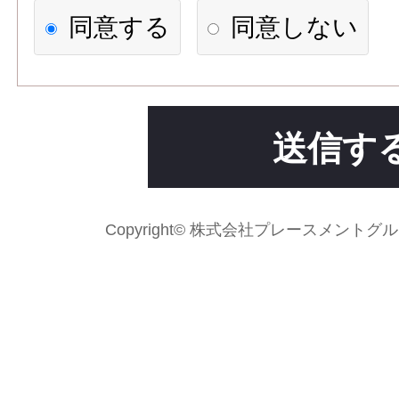
【個人情報の利用目的】
同意する
同意しない
1)応募者への連絡、職業紹介
求人先に応募情報を提供する
2)次の各号のいずれかに該当
送信す
場合には、利用目的の達成に
て個人情報を利用することが
Copyright© 株式会社プレースメントグループ Al
法令に基づく場合
人の生命、身体又は財産の
がある場合であって、本人