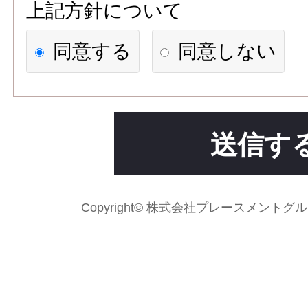
上記方針について
【個人情報の利用目的】
同意する
同意しない
1)応募者への連絡、職業紹介
求人先に応募情報を提供する
2)次の各号のいずれかに該当
送信す
場合には、利用目的の達成に
て個人情報を利用することが
Copyright© 株式会社プレースメントグループ Al
法令に基づく場合
人の生命、身体又は財産の