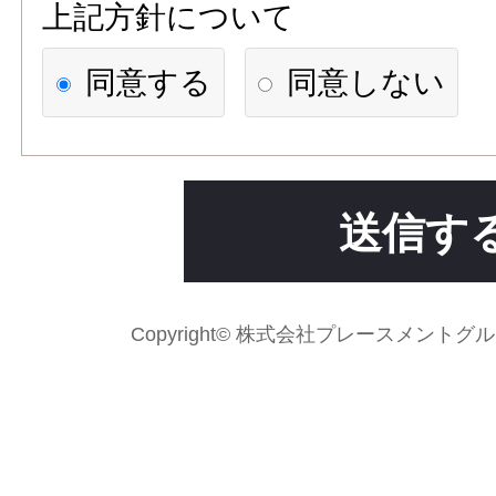
上記方針について
【個人情報の利用目的】
同意する
同意しない
1)応募者への連絡、職業紹介
求人先に応募情報を提供する
2)次の各号のいずれかに該当
送信す
場合には、利用目的の達成に
て個人情報を利用することが
Copyright© 株式会社プレースメントグループ Al
法令に基づく場合
人の生命、身体又は財産の