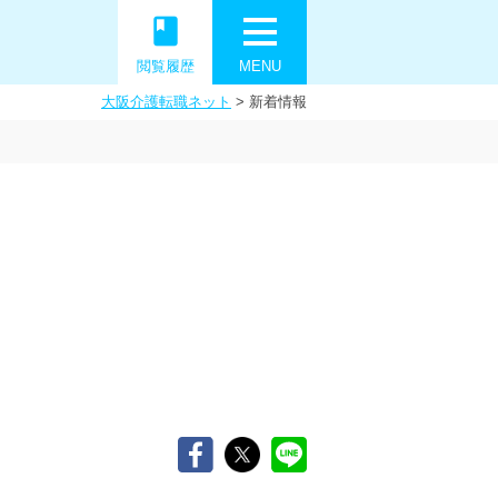
book
閲覧履歴
MENU
大阪介護転職ネット
>
新着情報