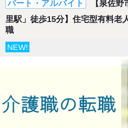
パート・アルバイト
【泉佐野
里駅」徒歩15分】住宅型有料老
職
NEW!