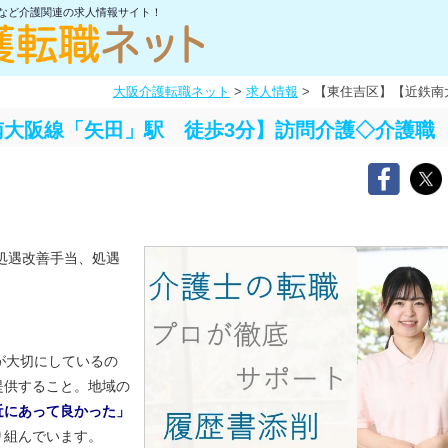
士など介護関連の求人情報サイト！
大阪介護転職ネット
>
求人情報
>
【東住吉区】【近鉄南
南大阪線「矢田」駅 徒歩3分】訪問介護◇介護職
処遇改善手当、処遇
が大切にしているの
提供すること。地域の
近にあって良かった」
り組んでいます。