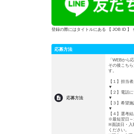
登録の際にはタイトルにある 【 JOB ID 】
応募方法
「WEBから
その後こちら
す。
【１】担当者
▼
【２】電話に
▼
応募方法
【３】希望施
▼
【４】選考結
※最短翌日～
※面談日・入
ください。