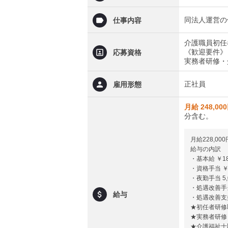
同法人運営の
仕事内容
介護職員初任
《歓迎要件》
応募資格
実務者研修・
正社員
雇用形態
月給 248,00
分含む。
月給228,000
給与の内訳
・基本給 ￥18
・資格手当 ￥
・夜勤手当 5,
・処遇改善手当 
給与
・処遇改善支援
★初任者研修取
★実務者研修・
★介護福祉士取