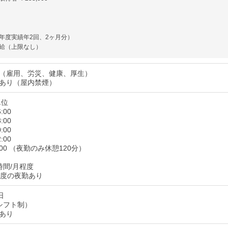
年度実績年2回、2ヶ月分）
給（上限なし）
（雇用、労災、健康、厚生）
あり（屋内禁煙）
単位
:00
:00
:00
:00
8:00 （夜勤のみ休憩120分）
時間/月程度
程度の夜勤あり
日
シフト制）
あり