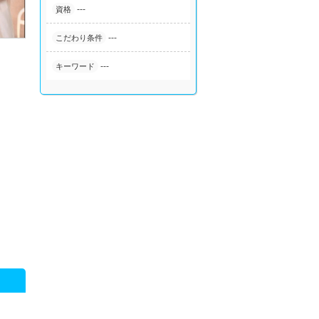
---
資格
---
こだわり条件
---
キーワード