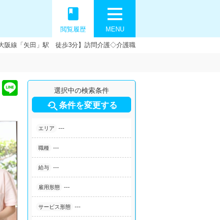
book
閲覧履歴
MENU
大阪線「矢田」駅 徒歩3分】訪問介護◇介護職
選択中の検索条件

条件を変更する
---
エリア
---
職種
---
給与
---
雇用形態
---
サービス形態