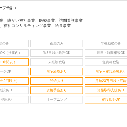
ループ合計）
業、障がい福祉事業、医療事業、訪問看護事業
、福祉コンサルティング事業、給食事業
勤のみ
夜勤のみ
早番勤務のみ
OK（扶養内）
週3日以内勤務OK
曜日・時間相談OK
10時間以下
未経験歓迎
無資格歓迎
ークOK
居宅経験あり
居宅＋施設経験あり
(年2回以上）
昇給あり
月給23万円以上可能
施設あり
資格手当あり
資格取得支援あり
員登用あり
オープニング
施設見学OK