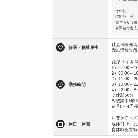
その他
時間外手当
賞与あり（前
交通費実費支
社会保険完備
待遇・福祉厚生
受動喫煙対策
変形 １ヶ月
1）07:00～16
2）09:00～18
2）11:00～20
3）13:00～22
勤務時間
4）22:00～
※休憩60分
※残業平均3
※月0～4回
年間休日107
週休2日制（
休日・休暇
育休取得実績