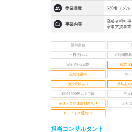
630名（グ
従業員数
高齢者福祉事
事業内容
家事支援事業
講師業務
日
土日祝休み
短時間勤務
完全週休2日制
残業月
主婦活躍中
Wワ
施設経験あり
賞与あり
時給1600円以上可能
託児
産休・育児休業制度あり
正社
車・バイク通勤OK
担当コンサルタント